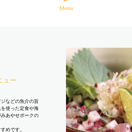
Menu
ニュー
アジなどの魚介の旨
魚を使った定食や海
がみあやせポークの
すすめです。